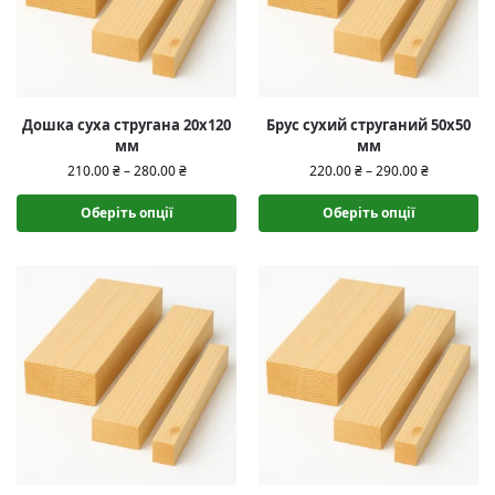
Дошка суха стругана 20х120
Брус сухий струганий 50х50
мм
мм
210.00
₴
–
280.00
₴
220.00
₴
–
290.00
₴
Оберіть опції
Оберіть опції