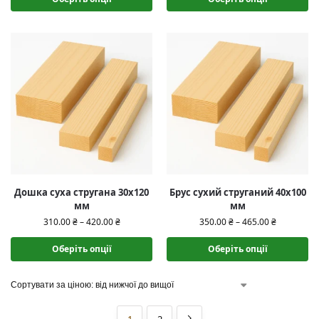
Дошка суха стругана 30х120
Брус сухий струганий 40х100
мм
мм
310.00
₴
–
420.00
₴
350.00
₴
–
465.00
₴
Оберіть опції
Оберіть опції