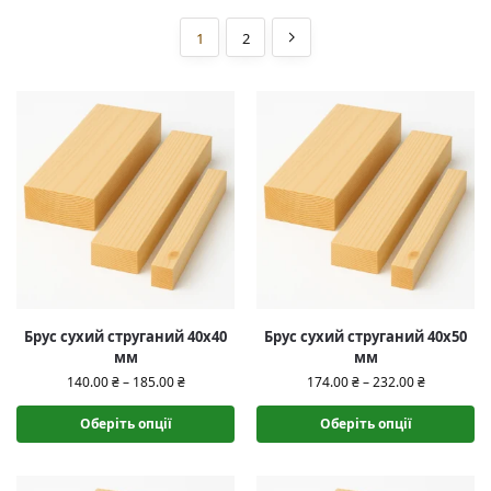
1
2
Брус сухий струганий 40х40
Брус сухий струганий 40х50
мм
мм
140.00
₴
–
185.00
₴
174.00
₴
–
232.00
₴
Оберіть опції
Оберіть опції