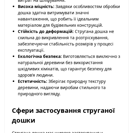
витрат на шліфування.
Висока міцність:
Завдяки особливостям обробки
дошка здатна витримувати значні
навантаження, що робить її ідеальним
матеріалом для будівельних конструкцій.
Стійкість до деформацій:
Стругана дошка не
схильна до викривлення та розтріскування,
забезпечуючи стабільність розмірів у процесі
експлуатації.
Екологічна безпека:
Виготовляється виключно з
натуральної деревини без використання
шкідливих хімікатів, що гарантує безпеку для
здоров’я людини.
Естетичність:
Зберігає природну текстуру
деревини, надаючи виробам стильного та
природного вигляду.
Сфери застосування струганої
дошки
Стругана дошка має широке застосування у