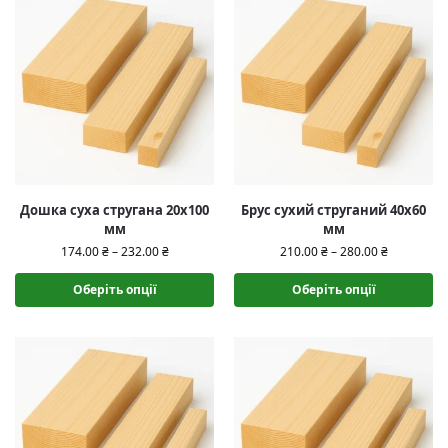
Дошка суха стругана 20х100
Брус сухий струганий 40х60
мм
мм
174.00
₴
–
232.00
₴
210.00
₴
–
280.00
₴
Оберіть опції
Оберіть опції