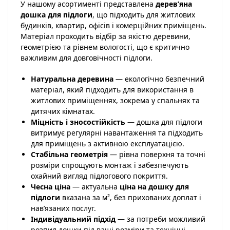
У нашому асортименті представлена
дерев’яна
дошка для підлоги
, що підходить для житлових
будинків, квартир, офісів і комерційних приміщень.
Матеріал проходить відбір за якістю деревини,
геометрією та рівнем вологості, що є критично
важливим для довговічності підлоги.
Натуральна деревина
— екологічно безпечний
матеріал, який підходить для використання в
житлових приміщеннях, зокрема у спальнях та
дитячих кімнатах.
Міцність і зносостійкість
— дошка для підлоги
витримує регулярні навантаження та підходить
для приміщень з активною експлуатацією.
Стабільна геометрія
— рівна поверхня та точні
розміри спрощують монтаж і забезпечують
охайний вигляд підлогового покриття.
Чесна ціна
— актуальна
ціна на дошку для
підлоги
вказана за м², без прихованих доплат і
нав’язаних послуг.
Індивідуальний підхід
— за потреби можливий
розпил дошки під ваші розміри та технічні