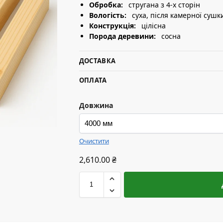
Обробка:
стругана з 4-х сторін
Вологість:
суха, після камерної сушк
Конструкція:
цілісна
Порода деревини:
сосна
ДОСТАВКА
ОПЛАТА
Довжина
Очистити
2,610.00
₴