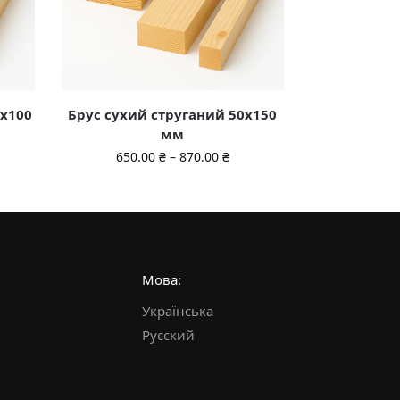
0х100
Брус сухий струганий 50х150
мм
650.00
₴
–
870.00
₴
Мова:
Українська
Русский