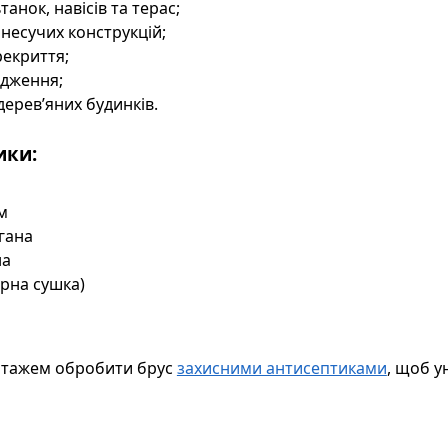
анок, навісів та терас;
 несучих конструкцій;
рекриття;
одження;
дерев’яних будинків.
ики:
м
угана
на
рна сушка)
нтажем обробити брус
захисними антисептиками
, щоб у