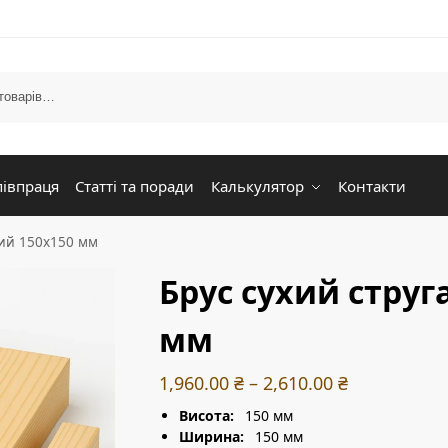
півпраця
Статті та поради
Калькулятор
Контакти
ний 150х150 мм
Брус сухий струг
мм
1,960.00
₴
–
2,610.00
₴
Висота:
150 мм
Ширина:
150 мм