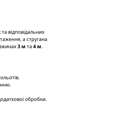
та відповідальних
нтаження, а стругана
овжинах
3 м
та
4 м
.
ольотів.
енню.
додаткової обробки.