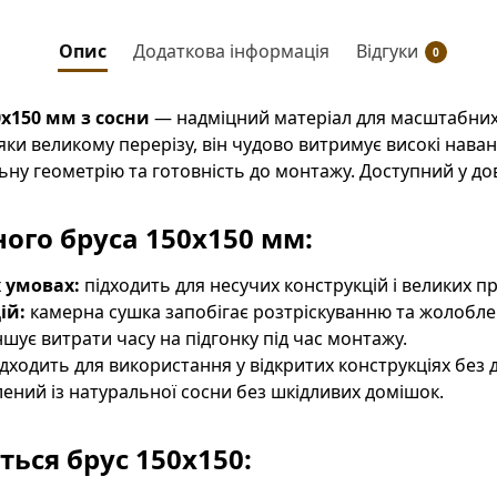
Опис
Додаткова інформація
Відгуки
0
0х150 мм з сосни
— надміцний матеріал для масштабних 
яки великому перерізу, він чудово витримує високі нава
ьну геометрію та готовність до монтажу. Доступний у д
ного бруса 150х150 мм:
х умовах:
підходить для несучих конструкцій і великих пр
ій:
камерна сушка запобігає розтріскуванню та жолобл
шує витрати часу на підгонку під час монтажу.
дходить для використання у відкритих конструкціях без 
ений із натуральної сосни без шкідливих домішок.
ься брус 150х150: