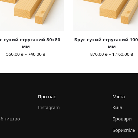
с сухий струганий 80х80
Брус сухий струганий 10
мм
мм
560.00
₴
–
740.00
₴
870.00
₴
–
1,160.00
₴
Про нас
Міста
Instagram
Київ
обництво
Бровари
Бориспіль