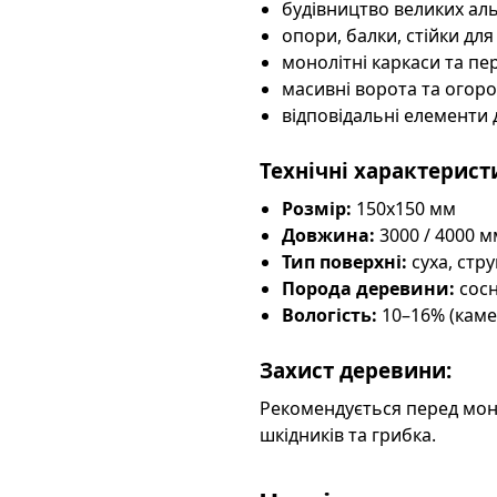
будівництво великих альт
опори, балки, стійки для
монолітні каркаси та пе
масивні ворота та огор
відповідальні елементи 
Технічні характерист
Розмір:
150х150 мм
Довжина:
3000 / 4000 м
Тип поверхні:
суха, стр
Порода деревини:
сос
Вологість:
10–16% (каме
Захист деревини:
Рекомендується перед мо
шкідників та грибка.