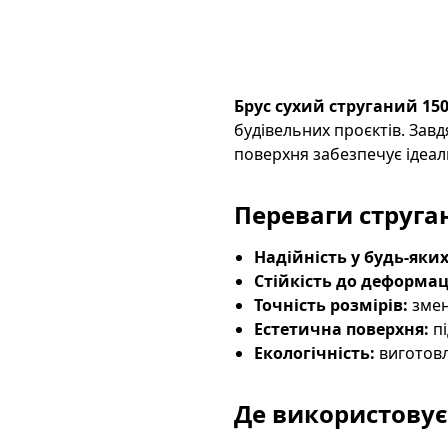
Брус сухий струганий 15
будівельних проєктів. Завд
поверхня забезпечує ідеал
Переваги струга
Надійність у будь-яки
Стійкість до деформац
Точність розмірів:
змен
Естетична поверхня:
пі
Екологічність:
виготовл
Де використовуєт