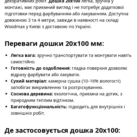
декоративних робіт.
Дошка 20х100
легка, зручна у
монтажі, має приємний вигляд і не потребує додаткової
підготовки перед фарбуванням або лакуванням. Доступна
довжиною 3 та 4 метри, завжди в наявності на складі
Woodmax у Києві з доставкою по Україні.
Переваги дошки 20х100 мм:
Легка вага:
зручно транспортувати та монтувати навіть
самостійно.
Готовність до оздоблення:
гладка поверхня дозволяє
відразу фарбувати або лакувати.
Сухий матеріал:
камерна сушка (10–16% вологості)
запобігає викривленню та розтріскуванню.
Соснова деревина:
екологічна, приємна на дотик, з
природним теплим відтінком.
Багатофункціональність:
підходить для внутрішніх і
зовнішніх робіт.
Де застосовується дошка 20х100: