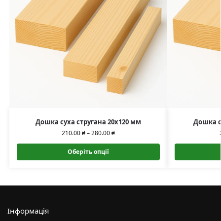
Дошка суха стругана 20х120 мм
Дошка с
210.00
₴
–
280.00
₴
Оберіть опції
Інформація