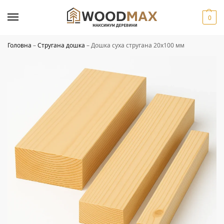
0
Головна
–
Стругана дошка
–
Дошка суха стругана 20х100 мм