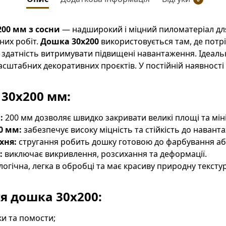
200 мм з сосни
— надширокий і міцний пиломатеріал для
них робіт.
Дошка 30х200
використовується там, де потр
а здатність витримувати підвищені навантаження. Ідеаль
масштабних декоративних проєктів. У постійній наявності
30х200 мм:
:
200 мм дозволяє швидко закривати великі площі та мінім
0 мм:
забезпечує високу міцність та стійкість до навант
хня:
стругання робить дошку готовою до фарбування аб
:
виключає викривлення, розсихання та деформації.
огічна, легка в обробці та має красиву природну текстур
ся дошка 30х200:
ки та помости;