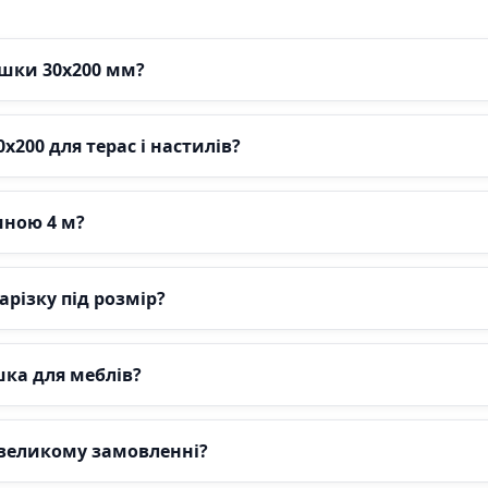
ошки 30х200 мм?
х200 для терас і настилів?
иною 4 м?
різку під розмір?
шка для меблів?
великому замовленні?