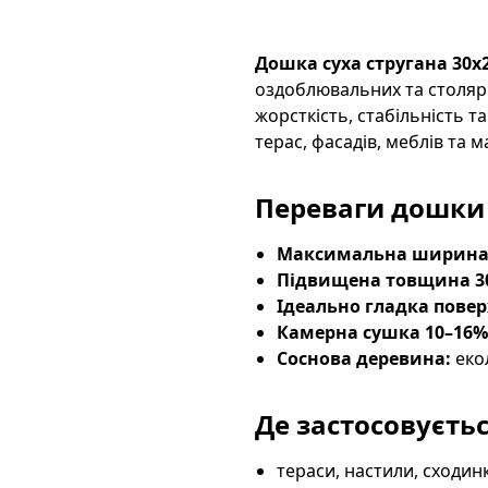
Дошка суха стругана 30х
оздоблювальних та столяр
жорсткість, стабільність т
терас, фасадів, меблів та 
Переваги дошки 
Максимальна ширина
Підвищена товщина 3
Ідеально гладка повер
Камерна сушка 10–16%
Соснова деревина:
екол
Де застосовуєть
тераси, настили, сходин