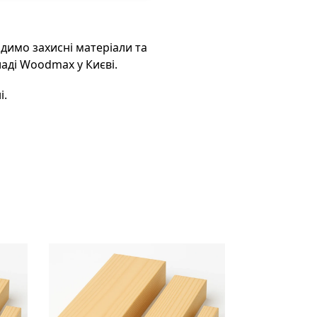
имо захисні матеріали та
ладі Woodmax у Києві.
і.