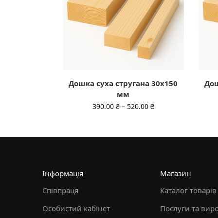
Дошка суха стругана 30х150
Дош
мм
390.00
₴
–
520.00
₴
Інформація
Магазин
Співпраця
Каталог товарів
Особистий кабінет
Послуги та вир