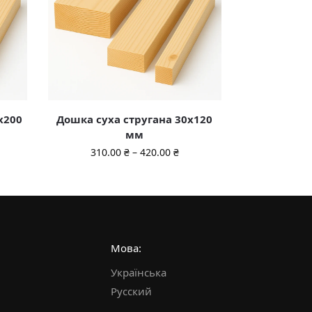
х200
Дошка суха стругана 30х120
мм
310.00
₴
–
420.00
₴
Мова:
Українська
Русский