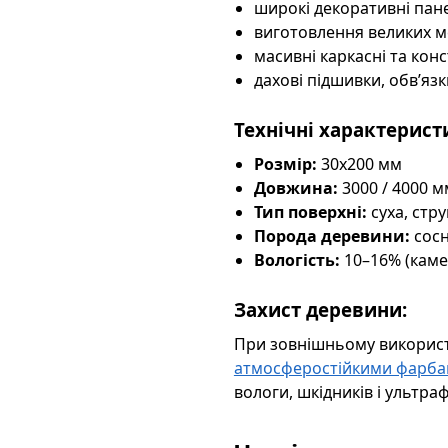
широкі декоративні пан
виготовлення великих ме
масивні каркасні та конс
дахові підшивки, обв’яз
Технічні характерист
Розмір:
30х200 мм
Довжина:
3000 / 4000 м
Тип поверхні:
суха, стр
Порода деревини:
сос
Вологість:
10–16% (каме
Захист деревини:
При зовнішньому використ
атмосферостійкими фарб
вологи, шкідників і ультраф