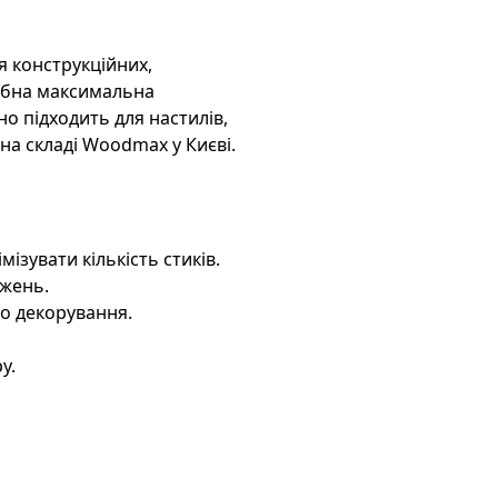
 конструкційних,
ібна максимальна
но підходить для настилів,
 на складі Woodmax у Києві.
ізувати кількість стиків.
ажень.
о декорування.
у.