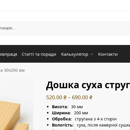
півпраця
Статті та поради
Калькулятор
Контакти
на 30х200 мм
Дошка суха стру
520.00
₴
–
690.00
₴
Висота:
30 мм
Ширина:
200 мм
Обробка:
стругана з 4-х сторін
Вологість:
суха, після камерної сушк