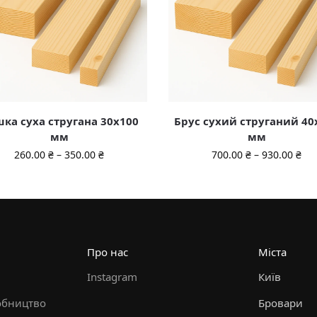
ка суха стругана 30х100
Брус сухий струганий 40
мм
мм
260.00
₴
–
350.00
₴
700.00
₴
–
930.00
₴
Про нас
Міста
Instagram
Київ
обництво
Бровари