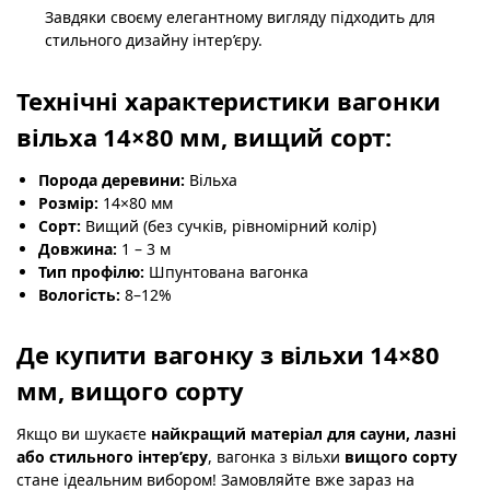
Завдяки своєму елегантному вигляду підходить для
стильного дизайну інтер’єру.
Технічні характеристики вагонки
вільха 14×80 мм, вищий сорт:
Порода деревини:
Вільха
Розмір:
14×80 мм
Сорт:
Вищий (без сучків, рівномірний колір)
Довжина:
1 – 3 м
Тип профілю:
Шпунтована вагонка
Вологість:
8–12%
Де купити вагонку з вільхи 14×80
мм, вищого сорту
Якщо ви шукаєте
найкращий матеріал для сауни, лазні
або стильного інтер’єру
, вагонка з вільхи
вищого сорту
стане ідеальним вибором! Замовляйте вже зараз на