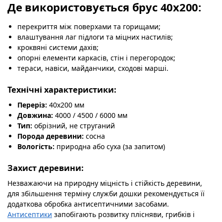
Де використовується брус 40х200:
перекриття між поверхами та горищами;
влаштування лаг підлоги та міцних настилів;
кроквяні системи дахів;
опорні елементи каркасів, стін і перегородок;
тераси, навіси, майданчики, сходові марші.
Технічні характеристики:
Переріз:
40х200 мм
Довжина:
4000 / 4500 / 6000 мм
Тип:
обрізний, не струганий
Порода деревини:
сосна
Вологість:
природна або суха (за запитом)
Захист деревини:
Незважаючи на природну міцність і стійкість деревини,
для збільшення терміну служби дошки рекомендується її
додаткова обробка антисептичними засобами.
Антисептики
запобігають розвитку плісняви, грибків і