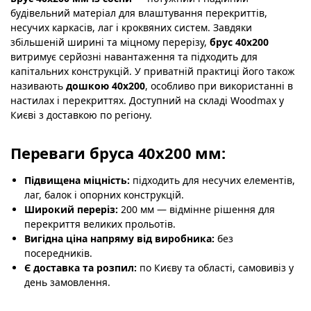
будівельний матеріал для влаштування перекриттів,
несучих каркасів, лаг і кроквяних систем. Завдяки
збільшеній ширині та міцному перерізу,
брус 40х200
витримує серйозні навантаження та підходить для
капітальних конструкцій. У приватній практиці його також
називають
дошкою 40х200
, особливо при використанні в
настилах і перекриттях. Доступний на складі Woodmax у
Києві з доставкою по регіону.
Переваги бруса 40х200 мм:
Підвищена міцність:
підходить для несучих елементів,
лаг, балок і опорних конструкцій.
Широкий переріз:
200 мм — відмінне рішення для
перекриття великих прольотів.
Вигідна ціна напряму від виробника:
без
посередників.
Є доставка та розпил:
по Києву та області, самовивіз у
день замовлення.