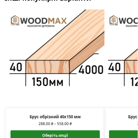
Брус обрізний 40х150 мм
Брус
288.00
₴
–
558.00
₴
Оберіть опції