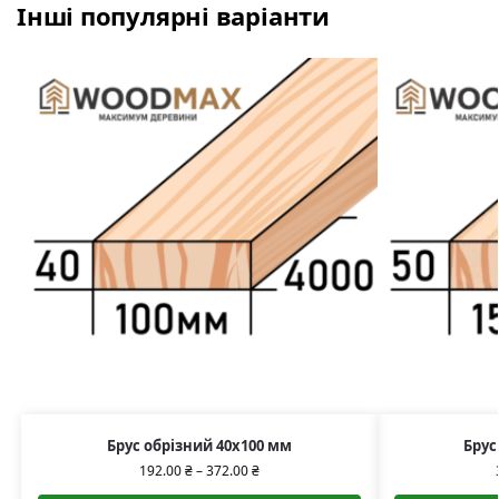
Інші популярні варіанти
Брус обрізний 40х100 мм
Брус
192.00
₴
–
372.00
₴