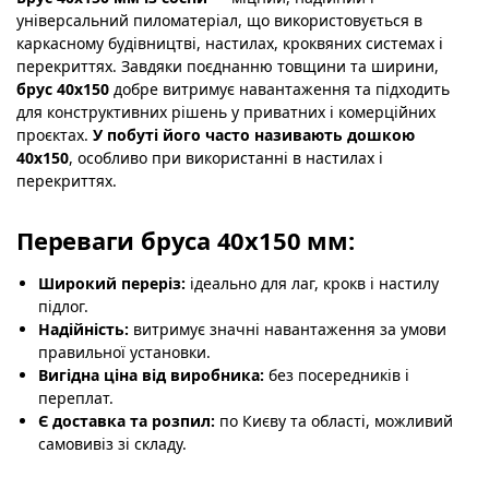
універсальний пиломатеріал, що використовується в
каркасному будівництві, настилах, кроквяних системах і
перекриттях. Завдяки поєднанню товщини та ширини,
брус 40х150
добре витримує навантаження та підходить
для конструктивних рішень у приватних і комерційних
проєктах.
У побуті його часто називають дошкою
40х150
, особливо при використанні в настилах і
перекриттях.
Переваги бруса 40х150 мм:
Широкий переріз:
ідеально для лаг, крокв і настилу
підлог.
Надійність:
витримує значні навантаження за умови
правильної установки.
Вигідна ціна від виробника:
без посередників і
переплат.
Є доставка та розпил:
по Києву та області, можливий
самовивіз зі складу.