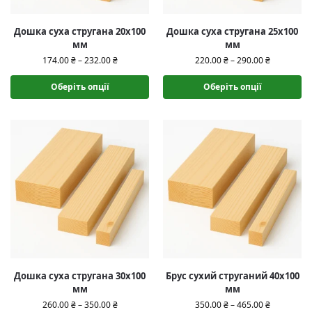
Дошка суха стругана 20х100
Дошка суха стругана 25х100
мм
мм
174.00
₴
–
232.00
₴
220.00
₴
–
290.00
₴
Оберіть опції
Оберіть опції
Дошка суха стругана 30х100
Брус сухий струганий 40х100
мм
мм
260.00
₴
–
350.00
₴
350.00
₴
–
465.00
₴