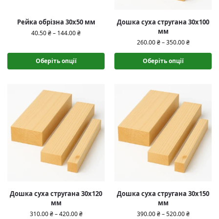
Рейка обрізна 30х50 мм
Дошка суха стругана 30х100
мм
40.50
₴
–
144.00
₴
260.00
₴
–
350.00
₴
Оберіть опції
Оберіть опції
Дошка суха стругана 30х120
Дошка суха стругана 30х150
мм
мм
310.00
₴
–
420.00
₴
390.00
₴
–
520.00
₴