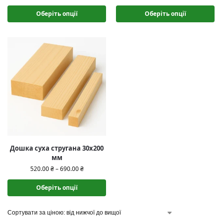
Оберіть опції
Оберіть опції
Дошка суха стругана 30х200
мм
520.00
₴
–
690.00
₴
Оберіть опції