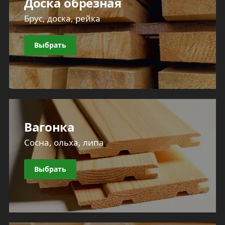
Доска обрезная
Брус, доска, рейка
Выбрать
Вагонка
Сосна, ольха, липа
Выбрать