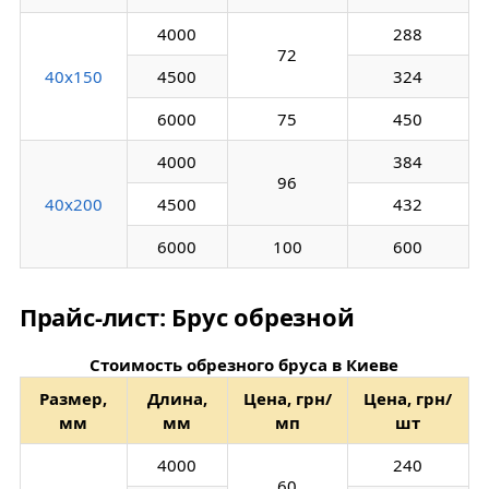
4000
288
72
40х150
4500
324
6000
75
450
4000
384
96
40х200
4500
432
6000
100
600
Прайс-лист: Брус обрезной
Стоимость обрезного бруса в Киеве
Размер,
Длина,
Цена, грн/
Цена, грн/
мм
мм
мп
шт
4000
240
60