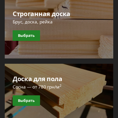
Строганная доска
Брус, доска, рейка
Выбрать
Доска для пола
2
Сосна — от 780 грн/м
Выбрать