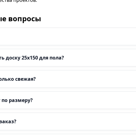
ства проектов.
ые вопросы
 доску 25х150 для пола?
только свежая?
 по размеру?
заказ?