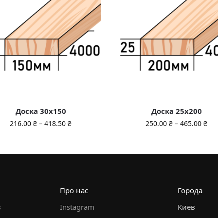
Доска 30х150
Доска 25х200
216.00
₴
–
418.50
₴
250.00
₴
–
465.00
₴
Про нас
Города
в
Instagram
Киев