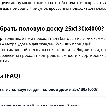
ации:
доску можно шлифовать, обновлять и покрывать 
вид:
природный рисунок древесины подходит для клас
брать половую доску 25х130х4000?
р:
толщина 25 мм подходит для бытовых и лёгких комме
 4 метра удобна для укладки больших площадей.
т оптимальной толщины пол становится бюджетным, н
древесина проходит контроль влажности и сортировки в
иями.
ы (FAQ)
ы используется для половой доски 25х130х4000?
доску толщиной 25 мм на тёплый пол?