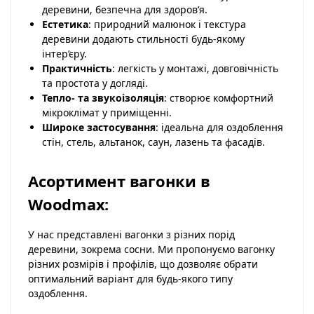
деревини, безпечна для здоров’я.
Естетика
: природний малюнок і текстура
деревини додають стильності будь-якому
інтер’єру.
Практичність
: легкість у монтажі, довговічність
та простота у догляді.
Тепло- та звукоізоляція
: створює комфортний
мікроклімат у приміщенні.
Широке застосування
: ідеальна для оздоблення
стін, стель, альтанок, саун, лазень та фасадів.
Асортимент вагонки в
Woodmax:
У нас представлені вагонки з різних порід
деревини, зокрема сосни. Ми пропонуємо вагонку
різних розмірів і профілів, що дозволяє обрати
оптимальний варіант для будь-якого типу
оздоблення.