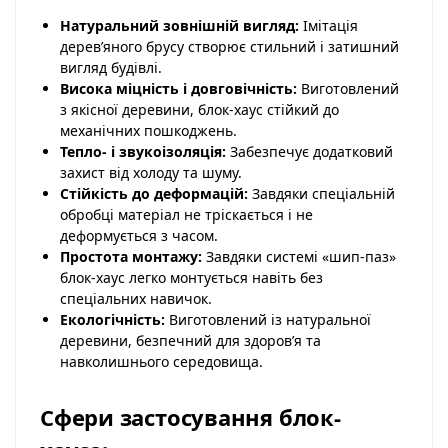
Натуральний зовнішній вигляд:
Імітація
дерев’яного брусу створює стильний і затишний
вигляд будівлі.
Висока міцність і довговічність:
Виготовлений
з якісної деревини, блок-хаус стійкий до
механічних пошкоджень.
Тепло- і звукоізоляція:
Забезпечує додатковий
захист від холоду та шуму.
Стійкість до деформацій:
Завдяки спеціальній
обробці матеріал не тріскається і не
деформується з часом.
Простота монтажу:
Завдяки системі «шип-паз»
блок-хаус легко монтується навіть без
спеціальних навичок.
Екологічність:
Виготовлений із натуральної
деревини, безпечний для здоров’я та
навколишнього середовища.
Сфери застосування блок-