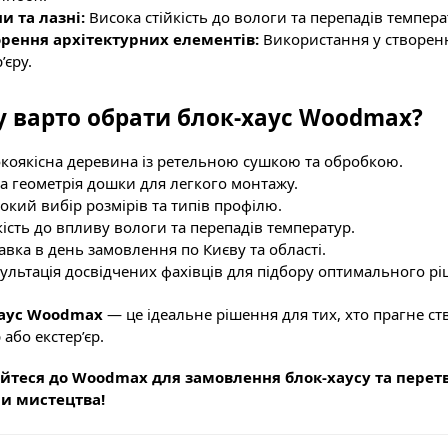
и та лазні:
Висока стійкість до вологи та перепадів темпера
рення архітектурних елементів:
Використання у створенн
’єру.
 варто обрати блок-хаус Woodmax?
коякісна деревина із ретельною сушкою та обробкою.
а геометрія дошки для легкого монтажу.
кий вибір розмірів та типів профілю.
кість до впливу вологи та перепадів температур.
авка в день замовлення по Києву та області.
ультація досвідчених фахівців для підбору оптимального рі
хаус Woodmax
— це ідеальне рішення для тих, хто прагне с
р або екстер’єр.
йтеся до Woodmax для замовлення блок-хаусу та перетв
и мистецтва!