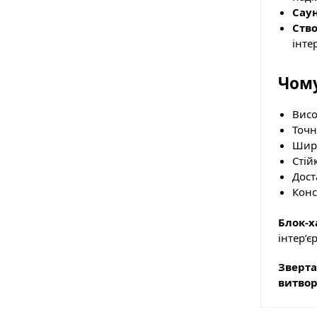
Саун
Ство
інтер
Чому
Висо
Точн
Широ
Стій
Дост
Конс
Блок-
інтер’є
Зверта
витвор