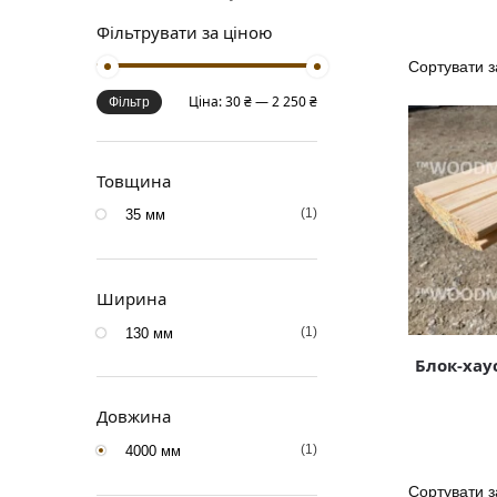
Фільтрувати за ціною
Ціна:
30 ₴
—
2 250 ₴
Фільтр
Товщина
(1)
35 мм
Ширина
(1)
130 мм
Блок-хау
Довжина
(1)
4000 мм