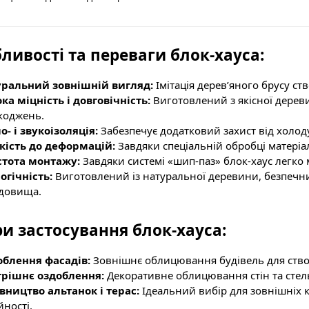
ливості та переваги блок-хауса:
уральний зовнішній вигляд:
Імітація дерев’яного брусу ст
ка міцність і довговічність:
Виготовлений з якісної дереви
коджень.
о- і звукоізоляція:
Забезпечує додатковий захист від холод
кість до деформацій:
Завдяки спеціальній обробці матеріал
стота монтажу:
Завдяки системі «шип-паз» блок-хаус легко 
огічність:
Виготовлений із натуральної деревини, безпечн
довища.
и застосування блок-хауса:
блення фасадів:
Зовнішнє облицювання будівель для ство
трішнє оздоблення:
Декоративне облицювання стін та стел
вництво альтанок і терас:
Ідеальний вибір для зовнішніх к
йності.