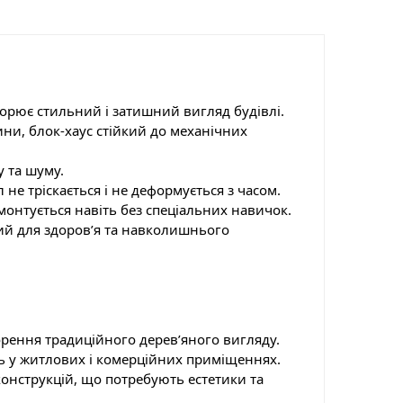
ворює стильний і затишний вигляд будівлі.
ни, блок-хаус стійкий до механічних
у та шуму.
 не тріскається і не деформується з часом.
монтується навіть без спеціальних навичок.
ий для здоров’я та навколишнього
рення традиційного дерев’яного вигляду.
ь у житлових і комерційних приміщеннях.
онструкцій, що потребують естетики та