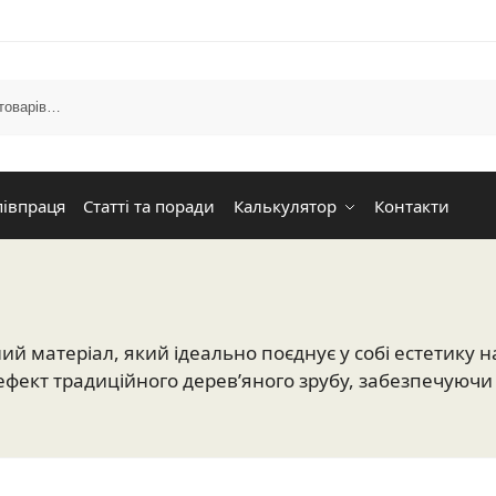
півпраця
Статті та поради
Калькулятор
Контакти
матеріал, який ідеально поєднує у собі естетику нат
фект традиційного дерев’яного зрубу, забезпечуючи п