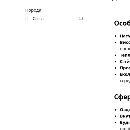
Порода
(1)
Сосна
Особ
Нат
Висо
пош
Тепл
Стій
Про
Екол
сере
Сфер
Оздо
Вну
Буді
наді