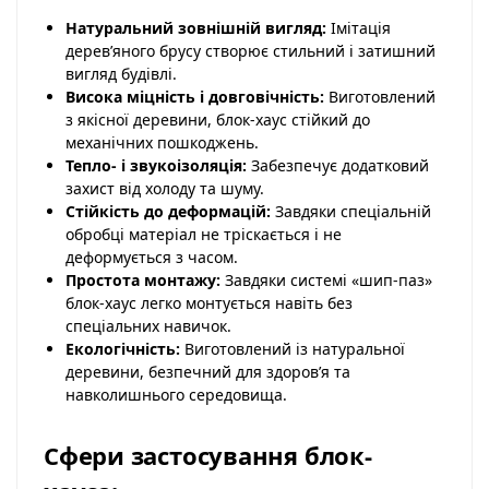
Натуральний зовнішній вигляд:
Імітація
дерев’яного брусу створює стильний і затишний
вигляд будівлі.
Висока міцність і довговічність:
Виготовлений
з якісної деревини, блок-хаус стійкий до
механічних пошкоджень.
Тепло- і звукоізоляція:
Забезпечує додатковий
захист від холоду та шуму.
Стійкість до деформацій:
Завдяки спеціальній
обробці матеріал не тріскається і не
деформується з часом.
Простота монтажу:
Завдяки системі «шип-паз»
блок-хаус легко монтується навіть без
спеціальних навичок.
Екологічність:
Виготовлений із натуральної
деревини, безпечний для здоров’я та
навколишнього середовища.
Сфери застосування блок-