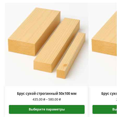
Брус сухой строганный 50х100 мм
Брус сух
435.00
₴
–
580.00
₴
Выберите параметры
Вы