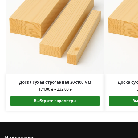
Доска сухая строганная 20х100 мм
Доска сух
174.00
₴
–
232.00
₴
Выберите параметры
Вы
Информация