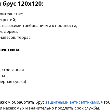
 брус 120х120:
оительстве;
екрытий;
с высокими требованиями к прочности;
и, фермы;
навесов, террас.
ристики:
, строганная
сна
мерная сушка)
тажом обработать брус
защитными антисептиками
, что
 и насекомых и значительно продлить срок службы.