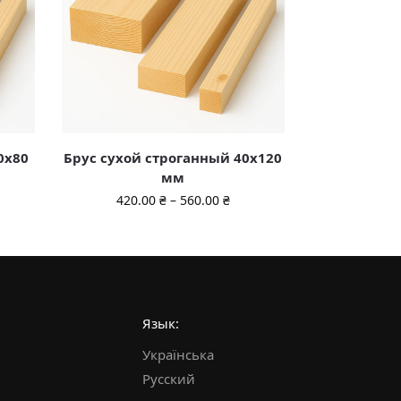
0х80
Брус сухой строганный 40х120
мм
420.00
₴
–
560.00
₴
Язык:
Українська
Русский