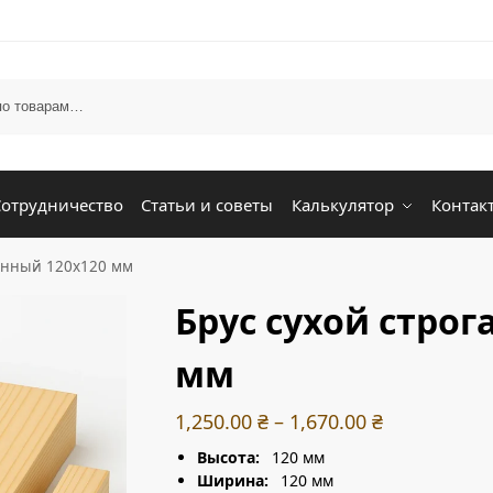
Сотрудничество
Статьи и советы
Калькулятор
Контак
ганный 120х120 мм
Брус сухой строг
мм
1,250.00
₴
–
1,670.00
₴
Высота:
120 мм
Ширина:
120 мм