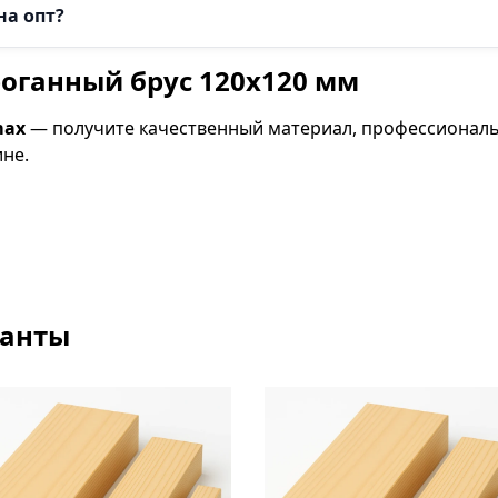
на опт?
роганный брус 120х120 мм
max
— получите качественный материал, профессионал
ине.
ианты