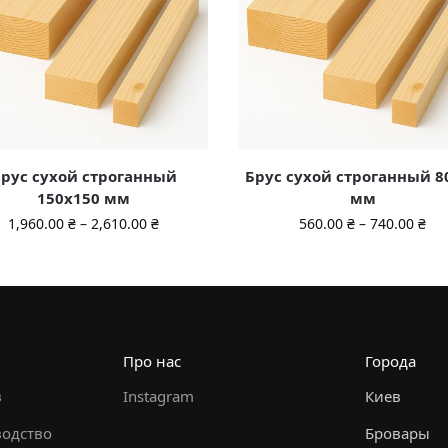
рус сухой строганный
Брус сухой строганный 8
150х150 мм
мм
1,960.00
₴
–
2,610.00
₴
560.00
₴
–
740.00
₴
Про нас
Города
в
Instagram
Киев
водство
Бровары