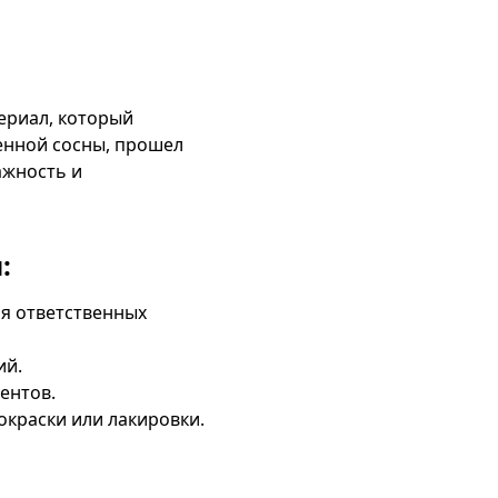
ериал, который
енной сосны, прошел
ажность и
:
я ответственных
ий.
ентов.
краски или лакировки.