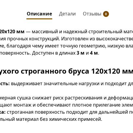
Описание
Детали
Отзывы
0
20х120 мм
— массивный и надежный строительный мат
ния прочных конструкций. Изготовлен из высококачеств
ие, благодаря чему имеет точную геометрию, низкую вл
поверхность. Доступен в длинах
3 м
и
4 м
.
хого строганного бруса 120х120 мм
сть:
выдерживает значительные нагрузки и подходит дл
ерная сушка снижает риск растрескивания и деформац
ают монтаж и обеспечивают плотное прилегание элем
ка:
строганная поверхность подходит для дальнейшей по
льный материал без химических примесей.