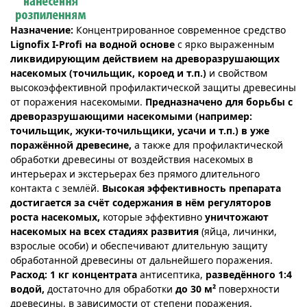
Назначение:
Концентрированное современное средство
Lignofix I-Profi на водной основе
с ярко выраженным
ликвидирующим действием на древоразрушающих
насекомых (точильщик, короед и т.п.)
и свойством
высокоэффективной профилактической защиты древесины
от поражения насекомыми.
Предназначено для борьбы с
древоразрушающими насекомыми (например:
точильщик, жуки-точильщики, усачи и т.п.) в уже
поражённой древесине,
а также для профилактической
обработки древесины от воздействия насекомых в
интерьерах и экстерьерах без прямого длительного
контакта с землёй.
Высокая эффективность препарата
достигается за счёт содержания в нём регуляторов
роста насекомых,
которые эффективно
уничтожают
насекомых на всех стадиях развития
(яйца, личинки,
взрослые особи) и обеспечивают длительную защиту
обработанной древесины от дальнейшего поражения.
Расход:
1 кг концентрата
антисептика,
разведённого 1:4
водой,
достаточно для обработки
до 30 м²
поверхности
древесины, в зависимости от степени поражения.