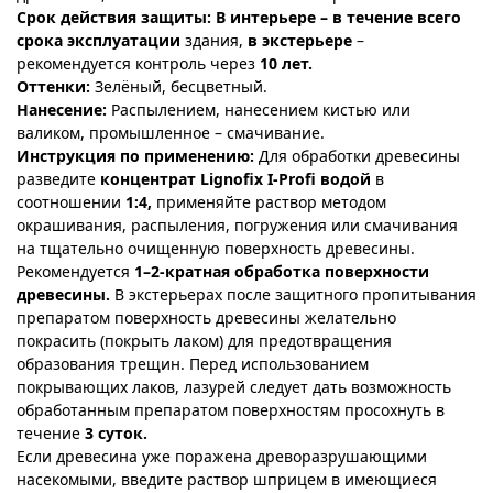
Срок действия защиты:
В
интерьере – в течение всего
срока эксплуатации
здания,
в экстерьере
–
рекомендуется контроль через
10 лет.
Оттенки:
Зелёный, бесцветный.
Нанесение:
Распылением, нанесением кистью или
валиком, промышленное – смачивание.
Инструкция по применению:
Для обработки древесины
разведите
концентрат Lignofix I-Profi водой
в
соотношении
1:4,
применяйте раствор методом
окрашивания, распыления, погружения или смачивания
на тщательно очищенную поверхность древесины.
Рекомендуется
1–2-кратная обработка поверхности
древесины.
В экстерьерах после защитного пропитывания
препаратом поверхность древесины желательно
покрасить (покрыть лаком) для предотвращения
образования трещин. Перед использованием
покрывающих лаков, лазурей следует дать возможность
обработанным препаратом поверхностям просохнуть в
течение
3 суток.
Если древесина уже поражена древоразрушающими
насекомыми, введите раствор шприцем в имеющиеся