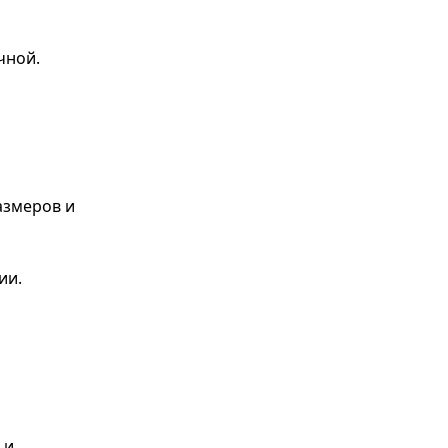
чной.
азмеров и
ии.
 и