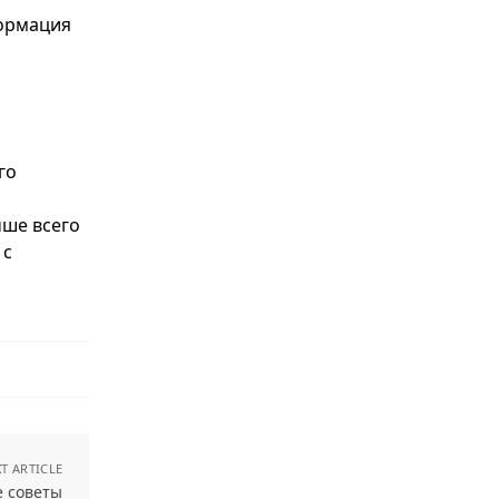
ормация
го
чше всего
, с
T ARTICLE
е советы