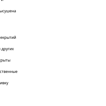
высушена
рекрытий
 других
акрыты
яйственные
ивку