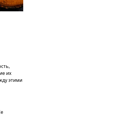
сть,
ие их
жду этими
Ее