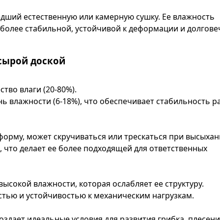
дший естественную или камерную сушку. Ее влажность
е более стабильной, устойчивой к деформации и долгове
сырой доской
тво влаги (20-80%).
ь влажности (6-18%), что обеспечивает стабильность р
форму, может скручиваться или трескаться при высыхан
, что делает ее более подходящей для ответственных
высокой влажности, которая ослабляет ее структуру.
стью и устойчивостью к механическим нагрузкам.
здает идеальные условия для развития грибка, плесени