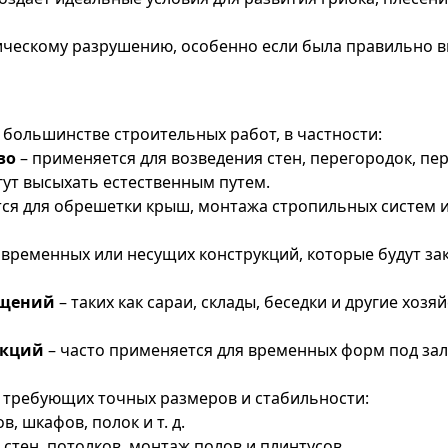
ическому разрушению, особенно если была правильно 
большинстве строительных работ, в частности:
во
– применяется для возведения стен, перегородок, пе
гут высыхать естественным путем.
тся для обрешетки крыш, монтажа стропильных систем и
 временных или несущих конструкций, которые будут з
ещений
– таких как сараи, склады, беседки и другие хоз
укций
– часто применяется для временных форм под зал
, требующих точных размеров и стабильности:
в, шкафов, полок и т. д.
 стен, потолков, монтаж полов и плинтусов.