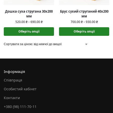
Дошка суха стругана 30х200
Брус сухий струганий 40х200
мм
мм
520.00
₴
–
690.00
₴
700.00
₴
–
930.00
₴
Оберіть опції
Оберіть опції
Інформація
Співпраця
Особистий кабінет
Контакти
+380 (98) 111-70-11