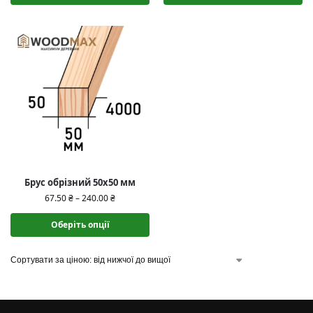
Брус обрізний 50х50 мм
67.50
₴
–
240.00
₴
Оберіть опції