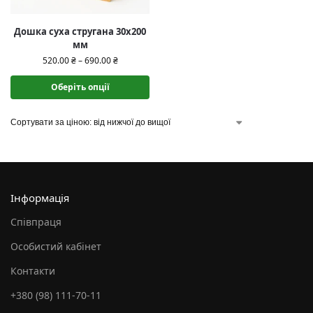
Дошка суха стругана 30х200
мм
520.00
₴
–
690.00
₴
Оберіть опції
Інформація
Співпраця
Особистий кабінет
Контакти
+380 (98) 111-70-11