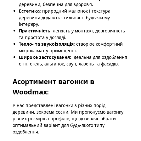
деревини, безпечна для здоров’я.
Естетика
: природний малюнок і текстура
деревини додають стильності будь-якому
інтер’єру.
Практичність
: легкість у монтажі, довговічність
та простота у догляді.
Тепло- та звукоізоляція
: створює комфортний
мікроклімат у приміщенні.
Широке застосування
: ідеальна для оздоблення
стін, стель, альтанок, саун, лазень та фасадів.
Асортимент вагонки в
Woodmax:
У нас представлені вагонки з різних порід
деревини, зокрема сосни. Ми пропонуємо вагонку
різних розмірів і профілів, що дозволяє обрати
оптимальний варіант для будь-якого типу
оздоблення.