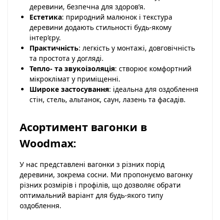
деревини, безпечна для здоров’я.
Естетика
: природний малюнок і текстура
деревини додають стильності будь-якому
інтер’єру.
Практичність
: легкість у монтажі, довговічність
та простота у догляді.
Тепло- та звукоізоляція
: створює комфортний
мікроклімат у приміщенні.
Широке застосування
: ідеальна для оздоблення
стін, стель, альтанок, саун, лазень та фасадів.
Асортимент вагонки в
Woodmax:
У нас представлені вагонки з різних порід
деревини, зокрема сосни. Ми пропонуємо вагонку
різних розмірів і профілів, що дозволяє обрати
оптимальний варіант для будь-якого типу
оздоблення.