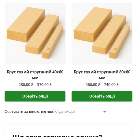
Брус сухий струганий 40х80
Брус сухий струганий 80х80
мм
мм
280.00
₴
–
370.00
₴
560.00
₴
–
740.00
₴
Оберіть опції
Оберіть опції
Що таке стругана дошка?