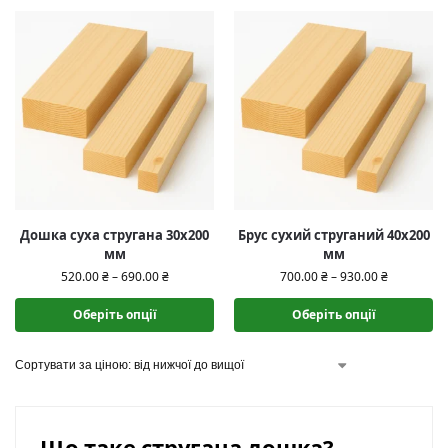
Дошка суха стругана 30х200
Брус сухий струганий 40х200
мм
мм
520.00
₴
–
690.00
₴
700.00
₴
–
930.00
₴
Оберіть опції
Оберіть опції
Що таке стругана дошка?