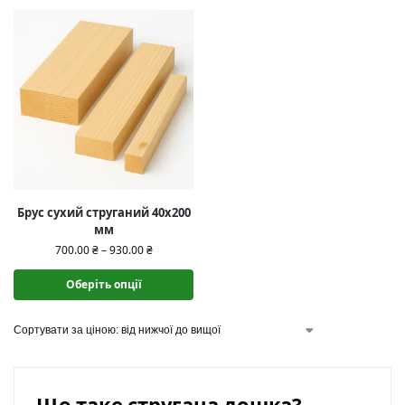
Брус сухий струганий 40х200
мм
700.00
₴
–
930.00
₴
Оберіть опції
Що таке стругана дошка?