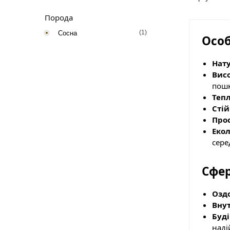
Порода
(1)
Сосна
Особ
Нат
Висо
пош
Тепл
Стій
Про
Екол
сере
Сфер
Оздо
Вну
Буді
наді