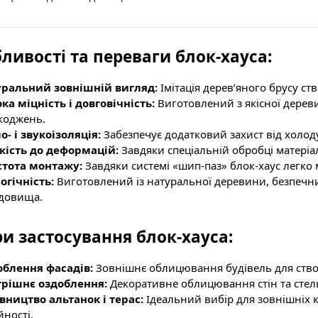
ливості та переваги блок-хауса:
уральний зовнішній вигляд:
Імітація дерев’яного брусу ст
ка міцність і довговічність:
Виготовлений з якісної дереви
коджень.
о- і звукоізоляція:
Забезпечує додатковий захист від холод
кість до деформацій:
Завдяки спеціальній обробці матеріал
стота монтажу:
Завдяки системі «шип-паз» блок-хаус легко 
огічність:
Виготовлений із натуральної деревини, безпечн
довища.
и застосування блок-хауса:
блення фасадів:
Зовнішнє облицювання будівель для ство
трішнє оздоблення:
Декоративне облицювання стін та стел
вництво альтанок і терас:
Ідеальний вибір для зовнішніх к
йності.