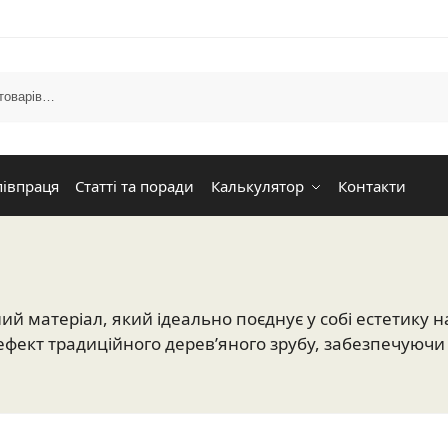
півпраця
Статті та поради
Калькулятор
Контакти
матеріал, який ідеально поєднує у собі естетику нат
фект традиційного дерев’яного зрубу, забезпечуючи п