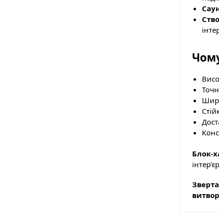
Саун
Ство
інтер
Чому
Висо
Точн
Широ
Стій
Дост
Конс
Блок-
інтер’є
Зверта
витвор