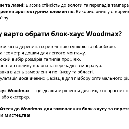
и та лазні:
Висока стійкість до вологи та перепадів темпера
рення архітектурних елементів:
Використання у створенн
’єру.
 варто обрати блок-хаус Woodmax?
коякісна деревина із ретельною сушкою та обробкою.
а геометрія дошки для легкого монтажу.
кий вибір розмірів та типів профілю.
кість до впливу вологи та перепадів температур.
авка в день замовлення по Києву та області.
ультація досвідчених фахівців для підбору оптимального рі
хаус Woodmax
— це ідеальне рішення для тих, хто прагне с
р або екстер’єр.
йтеся до Woodmax для замовлення блок-хаусу та перетв
и мистецтва!