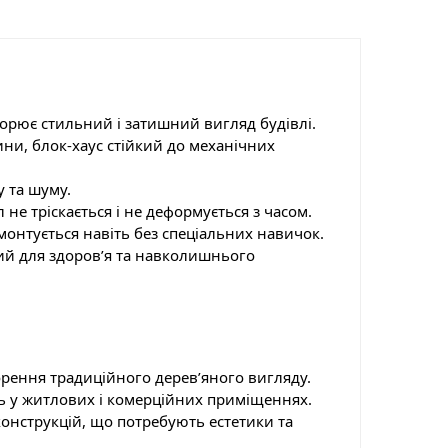
ворює стильний і затишний вигляд будівлі.
ни, блок-хаус стійкий до механічних
у та шуму.
 не тріскається і не деформується з часом.
монтується навіть без спеціальних навичок.
ий для здоров’я та навколишнього
рення традиційного дерев’яного вигляду.
ь у житлових і комерційних приміщеннях.
онструкцій, що потребують естетики та